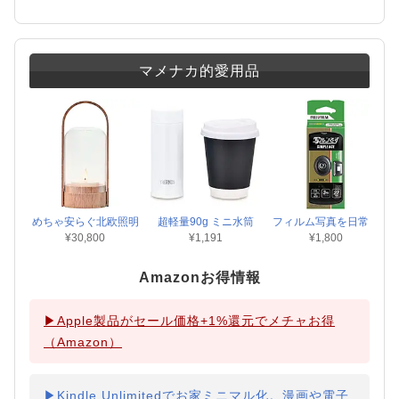
マメナカ的愛用品
めちゃ安らぐ北欧照明
超軽量90g ミニ水筒
フィルム写真を日常に
¥30,800
¥1,191
¥1,800
Amazonお得情報
▶Apple製品がセール価格+1%還元でメチャお得
（Amazon）
▶Kindle Unlimitedでお家ミニマル化。漫画や電子