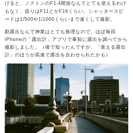
けると、ノクトンのF1.4開放なんてとても使えるわけ
もなく、絞りはF11とかF16くらい、シャッタースピ
ードは1/500や1/1000くらいまで速くして撮影。
勘露出なんて神業はとても無理なので、ほぼ毎回
iPhoneの「露出計」アプリで事前に露出を調べてから
撮影しました。（後で知ったんですが、「覚える露出
計」のほうが高速で露出を合わせられたかも）