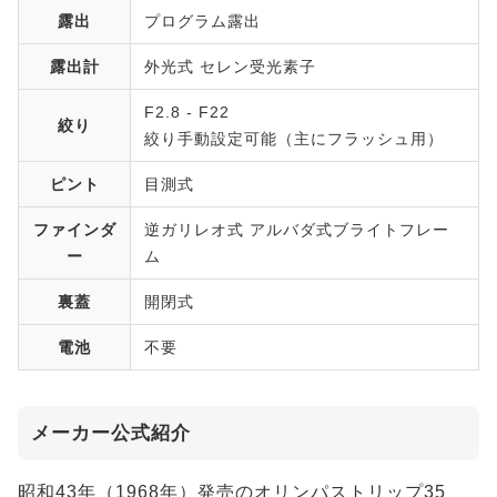
露出
プログラム露出
露出計
外光式 セレン受光素子
F2.8 - F22
絞り
絞り手動設定可能（主にフラッシュ用）
ピント
目測式
ファインダ
逆ガリレオ式 アルバダ式ブライトフレー
ー
ム
裏蓋
開閉式
電池
不要
メーカー公式紹介
昭和43年（1968年）発売のオリンパストリップ35