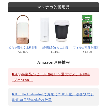
マメナカ的愛用品
めちゃ安らぐ北欧照明
超軽量90g ミニ水筒
フィルム写真を日常に
¥30,800
¥1,191
¥1,800
Amazonお得情報
▶Apple製品がセール価格+1%還元でメチャお得
（Amazon）
▶Kindle Unlimitedでお家ミニマル化。漫画や電子
書籍30日間無料読み放題