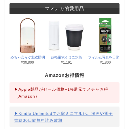
マメナカ的愛用品
めちゃ安らぐ北欧照明
超軽量90g ミニ水筒
フィルム写真を日常に
¥30,800
¥1,191
¥1,800
Amazonお得情報
▶Apple製品がセール価格+1%還元でメチャお得
（Amazon）
▶Kindle Unlimitedでお家ミニマル化。漫画や電子
書籍30日間無料読み放題