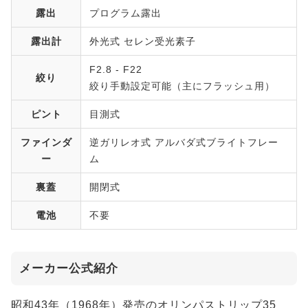
露出
プログラム露出
露出計
外光式 セレン受光素子
F2.8 - F22
絞り
絞り手動設定可能（主にフラッシュ用）
ピント
目測式
ファインダ
逆ガリレオ式 アルバダ式ブライトフレー
ー
ム
裏蓋
開閉式
電池
不要
メーカー公式紹介
昭和43年（1968年）発売のオリンパストリップ35